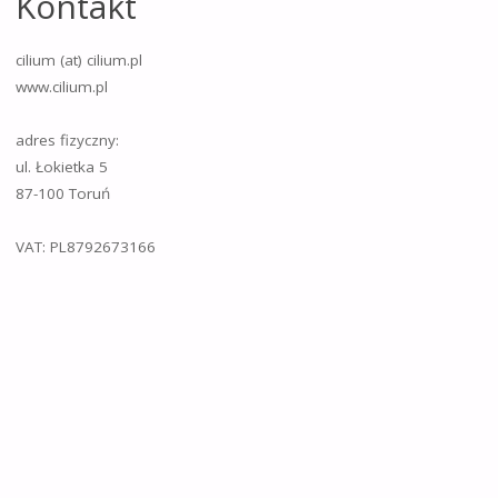
Kontakt
cilium (at) cilium.pl
www.cilium.pl
adres fizyczny:
ul. Łokietka 5
87-100 Toruń
VAT: PL8792673166