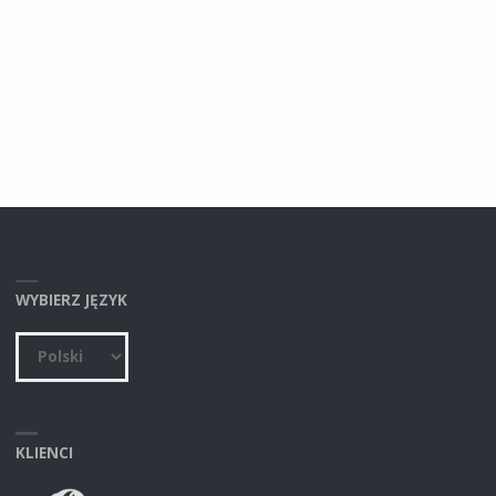
WYBIERZ JĘZYK
Choose
a
language
KLIENCI